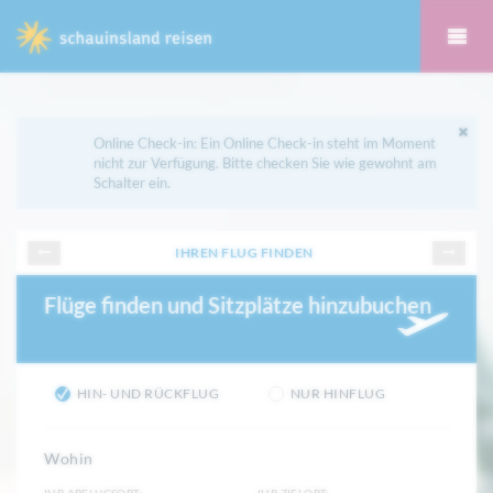
Online Check-in: Ein Online Check-in steht im Moment
nicht zur Verfügung. Bitte checken Sie wie gewohnt am
Schalter ein.
IHREN FLUG FINDEN
Flüge finden und Sitzplätze hinzubuchen
HIN- UND RÜCKFLUG
NUR HINFLUG
Wohin