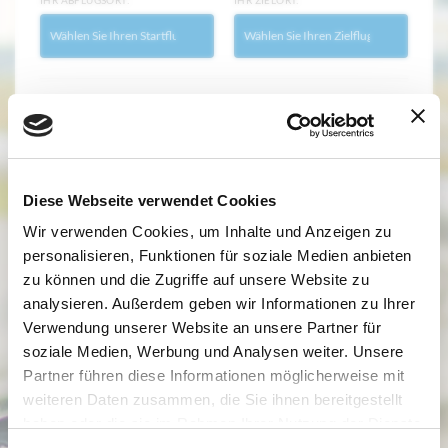
IHR ABFLUGSORT:
IHR ZIELORT:
Wann
ABFLUGDATUM:
RÜCKFLUGDATUM:
Diese Webseite verwendet Cookies
Wir verwenden Cookies, um Inhalte und Anzeigen zu
Wer
personalisieren, Funktionen für soziale Medien anbieten
ERWACHSENE
KINDER
KLEINKINDER
zu können und die Zugriffe auf unsere Website zu
(AB 12+ JAHRE):
(2 BIS 12 JAHRE):
(BIS 2 JAHRE):
analysieren. Außerdem geben wir Informationen zu Ihrer
1
0
0
Verwendung unserer Website an unsere Partner für
soziale Medien, Werbung und Analysen weiter. Unsere
Partner führen diese Informationen möglicherweise mit
FLÜGE FINDEN
weiteren Daten zusammen, die Sie ihnen bereitgestellt
haben oder die sie im Rahmen Ihrer Nutzung der Dienste
gesammelt haben.